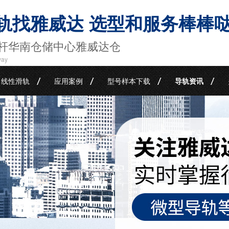
轨找雅威达 选型和服务棒棒
杆华南仓储中心雅威达仓
way
线性滑轨
应用案例
型号样本下载
导轨资讯