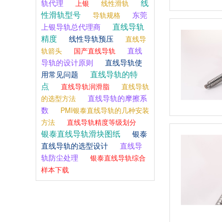
线
轨代理
上银
线性滑轨
性滑轨型号
东莞
导轨规格
直线导轨
上银导轨总代理商
精度
线性导轨预压
直线导
直线
轨箭头
国产直线导轨
导轨的设计原则
直线导轨使
直线导轨的特
用常见问题
点
直线导轨润滑脂
直线导轨
直线导轨的摩擦系
的选型方法
数
PMI银泰直线导轨的几种安装
方法
直线导轨精度等级划分
银泰直线导轨滑块图纸
银泰
直线导轨的选型设计
直线导
轨防尘处理
银泰直线导轨综合
样本下载