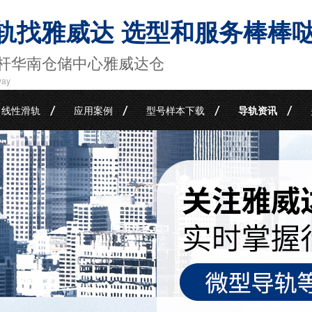
轨找雅威达 选型和服务棒棒
杆华南仓储中心雅威达仓
way
线性滑轨
应用案例
型号样本下载
导轨资讯