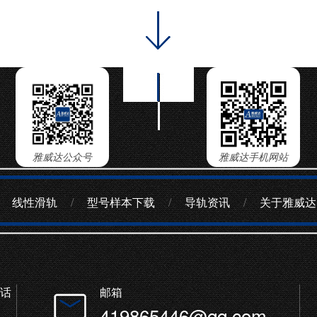
雅威达公众号
雅威达手机网站
线性滑轨
/
型号样本下载
/
导轨资讯
/
关于雅威达
话
邮箱
419865446@qq.com