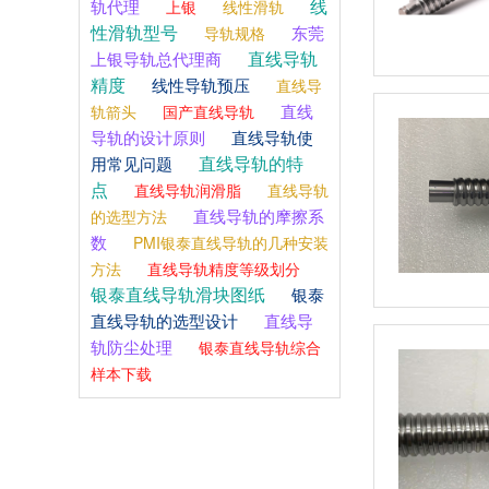
线
轨代理
上银
线性滑轨
性滑轨型号
东莞
导轨规格
直线导轨
上银导轨总代理商
精度
线性导轨预压
直线导
直线
轨箭头
国产直线导轨
导轨的设计原则
直线导轨使
直线导轨的特
用常见问题
点
直线导轨润滑脂
直线导轨
直线导轨的摩擦系
的选型方法
数
PMI银泰直线导轨的几种安装
方法
直线导轨精度等级划分
银泰直线导轨滑块图纸
银泰
直线导轨的选型设计
直线导
轨防尘处理
银泰直线导轨综合
样本下载