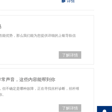
详情
吗
性能优势，那么我们能为您提供详细的上银导轨信
了解详情
异常声音，这些内容能帮到你
，但不确定是哪种故障，正在寻找丝杆诊断，丝杆维
你。
了解详情