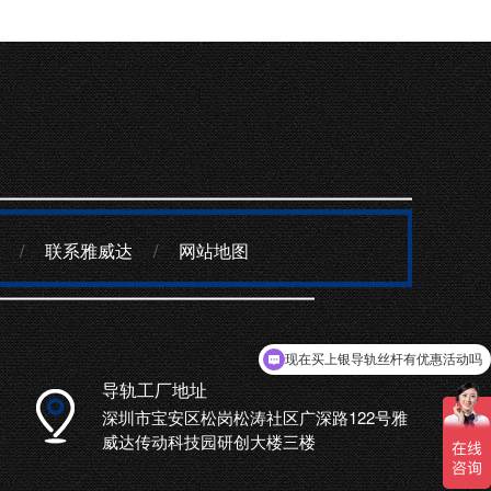
/
联系雅威达
/
网站地图
现在买上银导轨丝杆有优惠活动吗
导轨工厂地址
深圳市宝安区松岗松涛社区广深路122号雅
威达传动科技园研创大楼三楼