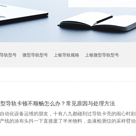
导轨型号
微型导轨型号
上银导轨规格
上银微型导轨型号
上银导轨参数
微型导轨卡顿不顺畅怎么办？常见原因与处理方法
自动化设备运维的朋友，十有八九都碰到过导轨卡壳的闹心时刻
产线的涂布头抖一下直接废了半米物料，血液检测仪的采样臂动