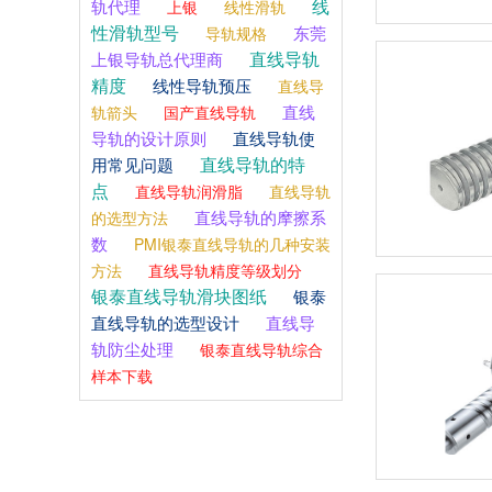
线
轨代理
上银
线性滑轨
性滑轨型号
东莞
导轨规格
直线导轨
上银导轨总代理商
精度
线性导轨预压
直线导
直线
轨箭头
国产直线导轨
导轨的设计原则
直线导轨使
直线导轨的特
用常见问题
点
直线导轨润滑脂
直线导轨
直线导轨的摩擦系
的选型方法
数
PMI银泰直线导轨的几种安装
方法
直线导轨精度等级划分
银泰直线导轨滑块图纸
银泰
直线导轨的选型设计
直线导
轨防尘处理
银泰直线导轨综合
样本下载