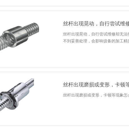
丝杆出现晃动，自行尝试维
丝杆出现晃动，自行尝试维修却无法
不到妥善处理，会影响设备的加工精
丝杆出现磨损或变形，卡顿
丝杆出现磨损或变形，卡顿等现象怎