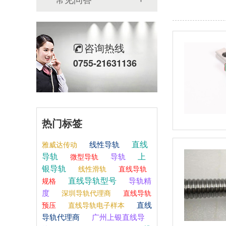
咨询热线
0755-21631136
热门标签
直线
线性导轨
雅威达传动
导轨
上
导轨
微型导轨
银导轨
线性滑轨
直线导轨
直线导轨型号
导轨精
规格
度
深圳导轨代理商
直线导轨
直线
预压
直线导轨电子样本
导轨代理商
广州上银直线导