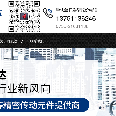
哒
导轨丝杆选型报价电话
13751136246
0755-21631136
关于雅威达
联系我们