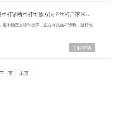
丝杆出现异常声音，正在寻找丝杆诊断丝杆维修方法？丝杆厂家来帮你
，但不确定是哪种故障，正在寻找丝杆诊断，丝杆维
了解详情
下一页
末页