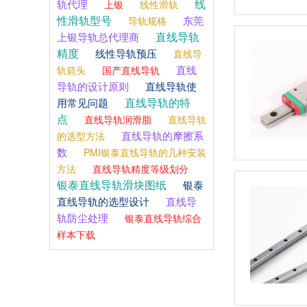
线
轨代理
上银
线性滑轨
性滑轨型号
东莞
导轨规格
直线导轨
上银导轨总代理商
精度
线性导轨预压
直线导
直线
轨箭头
国产直线导轨
导轨的设计原则
直线导轨使
直线导轨的特
用常见问题
点
直线导轨润滑脂
直线导轨
直线导轨的摩擦系
的选型方法
数
PMI银泰直线导轨的几种安装
方法
直线导轨精度等级划分
银泰直线导轨滑块图纸
银泰
直线导轨的选型设计
直线导
轨防尘处理
银泰直线导轨综合
样本下载