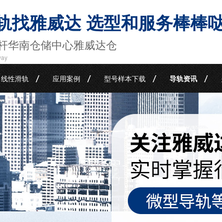
轨找雅威达 选型和服务棒棒
杆华南仓储中心雅威达仓
way
线性滑轨
应用案例
型号样本下载
导轨资讯