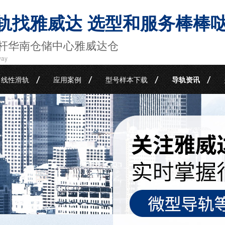
轨找雅威达 选型和服务棒棒
杆华南仓储中心雅威达仓
way
线性滑轨
应用案例
型号样本下载
导轨资讯