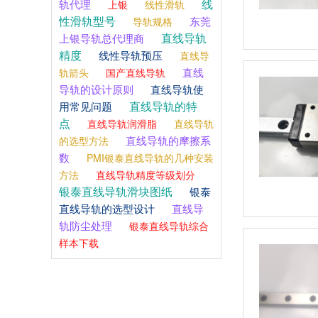
线
轨代理
上银
线性滑轨
性滑轨型号
东莞
导轨规格
直线导轨
上银导轨总代理商
精度
线性导轨预压
直线导
直线
轨箭头
国产直线导轨
导轨的设计原则
直线导轨使
直线导轨的特
用常见问题
点
直线导轨润滑脂
直线导轨
直线导轨的摩擦系
的选型方法
数
PMI银泰直线导轨的几种安装
方法
直线导轨精度等级划分
银泰直线导轨滑块图纸
银泰
直线导轨的选型设计
直线导
轨防尘处理
银泰直线导轨综合
样本下载