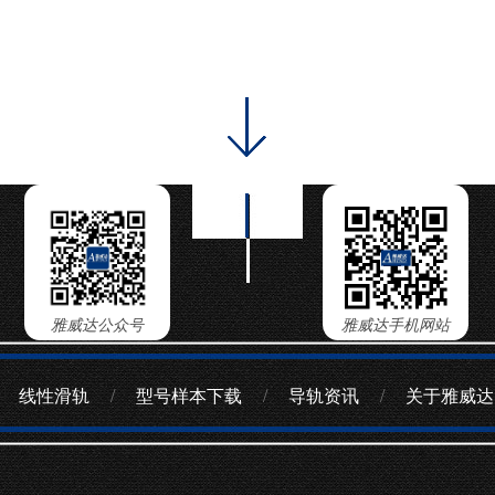
雅威达公众号
雅威达手机网站
线性滑轨
/
型号样本下载
/
导轨资讯
/
关于雅威达