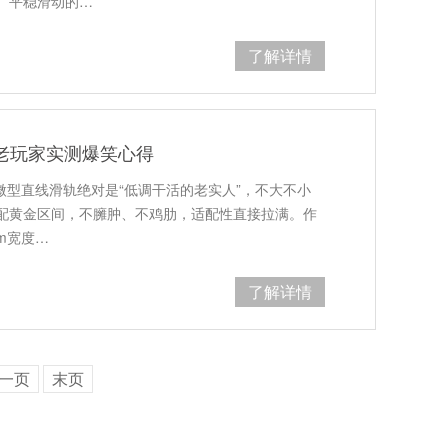
、平稳滑动的…
了解详情
轨 老玩家实测爆笑心得
微型直线滑轨绝对是“低调干活的老实人”，不大不小
配黄金区间，不臃肿、不鸡肋，适配性直接拉满。作
m宽度…
了解详情
一页
末页