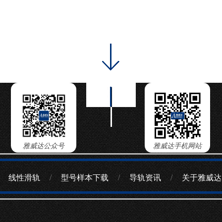
雅威达公众号
雅威达手机网站
线性滑轨
/
型号样本下载
/
导轨资讯
/
关于雅威达