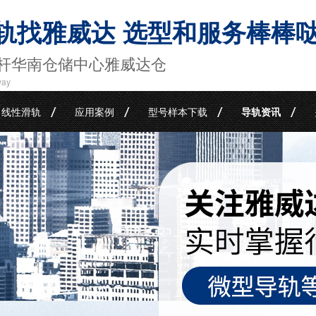
轨找雅威达 选型和服务棒棒
杆华南仓储中心雅威达仓
way
线性滑轨
应用案例
型号样本下载
导轨资讯