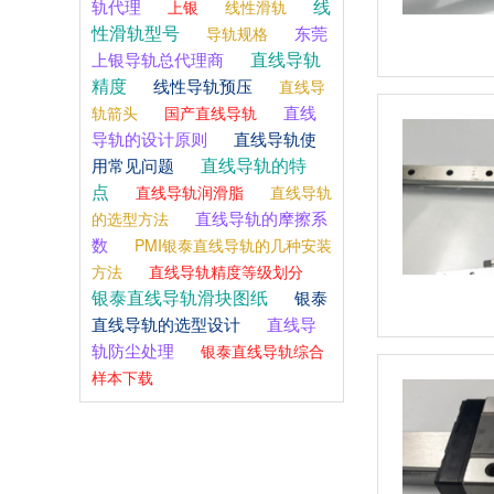
线
轨代理
上银
线性滑轨
性滑轨型号
东莞
导轨规格
直线导轨
上银导轨总代理商
精度
线性导轨预压
直线导
直线
轨箭头
国产直线导轨
导轨的设计原则
直线导轨使
直线导轨的特
用常见问题
点
直线导轨润滑脂
直线导轨
直线导轨的摩擦系
的选型方法
数
PMI银泰直线导轨的几种安装
方法
直线导轨精度等级划分
银泰直线导轨滑块图纸
银泰
直线导轨的选型设计
直线导
轨防尘处理
银泰直线导轨综合
样本下载