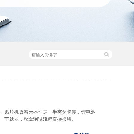
：贴片机吸着元器件走一半突然卡停，锂电池
一下就晃，整套测试流程直接报错。