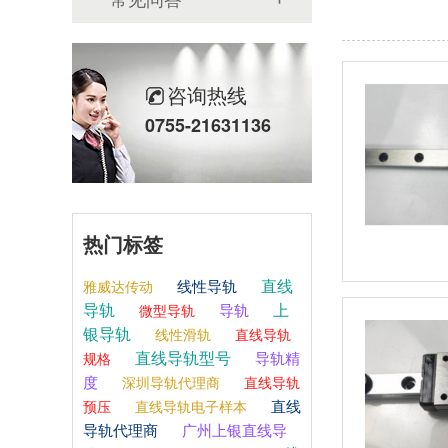
咨询热线
0755-21631136
热门标签
直线
线性导轨
雅威达传动
导轨
上
导轨
微型导轨
银导轨
线性滑轨
直线导轨
直线导轨型号
导轨精
规格
度
深圳导轨代理商
直线导轨
直线
预压
直线导轨电子样本
导轨代理商
广州上银直线导