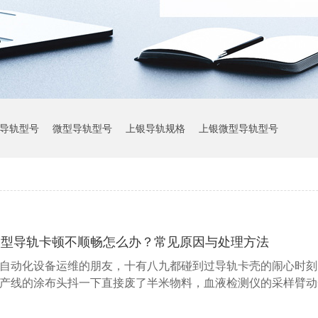
导轨型号
微型导轨型号
上银导轨规格
上银微型导轨型号
上银导轨参数
微型导轨卡顿不顺畅怎么办？常见原因与处理方法
自动化设备运维的朋友，十有八九都碰到过导轨卡壳的闹心时刻
产线的涂布头抖一下直接废了半米物料，血液检测仪的采样臂动