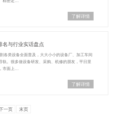
、精密定…
了解详情
牌排名与行业实话盘点
切割各类设备全面普及，大大小小的设备厂、加工车间
导轨。很多做设备研发、采购、机修的朋友，平日里
，市面上…
了解详情
下一页
末页