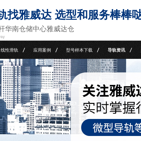
轨找雅威达 选型和服务棒棒
杆华南仓储中心雅威达仓
way
线性滑轨
应用案例
型号样本下载
导轨资讯