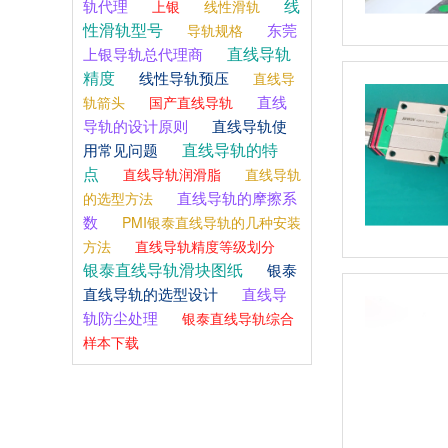
线
轨代理
上银
线性滑轨
性滑轨型号
东莞
导轨规格
直线导轨
上银导轨总代理商
精度
线性导轨预压
直线导
直线
轨箭头
国产直线导轨
导轨的设计原则
直线导轨使
直线导轨的特
用常见问题
点
直线导轨润滑脂
直线导轨
直线导轨的摩擦系
的选型方法
数
PMI银泰直线导轨的几种安装
方法
直线导轨精度等级划分
银泰直线导轨滑块图纸
银泰
直线导轨的选型设计
直线导
轨防尘处理
银泰直线导轨综合
样本下载