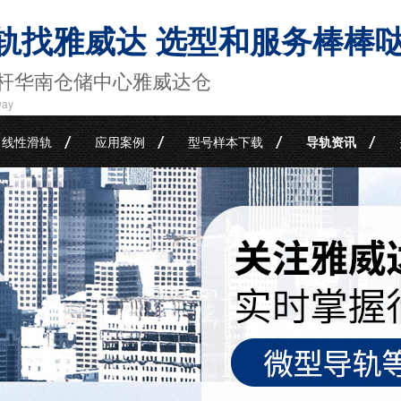
轨找雅威达 选型和服务棒棒
杆华南仓储中心雅威达仓
way
线性滑轨
应用案例
型号样本下载
导轨资讯