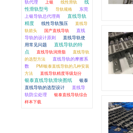
线
轨代理
上银
线性滑轨
性滑轨型号
东莞
导轨规格
直线导轨
上银导轨总代理商
精度
线性导轨预压
直线导
直线
轨箭头
国产直线导轨
导轨的设计原则
直线导轨使
直线导轨的特
用常见问题
点
直线导轨润滑脂
直线导轨
直线导轨的摩擦系
的选型方法
数
PMI银泰直线导轨的几种安装
方法
直线导轨精度等级划分
银泰直线导轨滑块图纸
银泰
直线导轨的选型设计
直线导
轨防尘处理
银泰直线导轨综合
样本下载