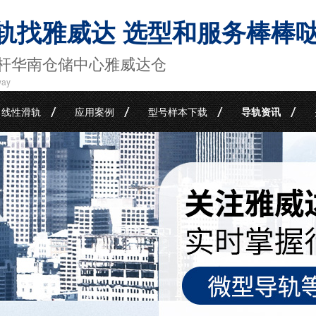
轨找雅威达 选型和服务棒棒
杆华南仓储中心雅威达仓
way
线性滑轨
应用案例
型号样本下载
导轨资讯