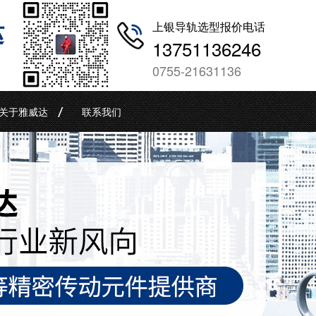
哒
上银导轨选型报价电话
13751136246
0755-21631136
关于雅威达
联系我们