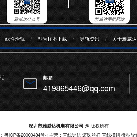
雅威达公众号
雅威达手机网站
线性滑轨
/
型号样本下载
/
导轨资讯
/
关于雅威达
话
邮箱
419865446@qq.com
深圳市雅威达机电有限公司
@ 版权所有
：
粤ICP备20000484号-1
主营：直线导轨 滚珠丝杆 直线模组 微型导