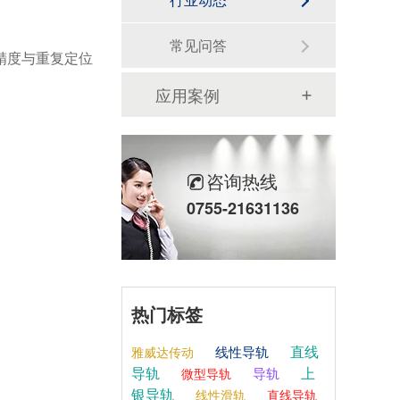
常见问答
精度与重复定位
应用案例
咨询热线
0755-21631136
热门标签
直线
线性导轨
雅威达传动
导轨
上
导轨
微型导轨
银导轨
线性滑轨
直线导轨