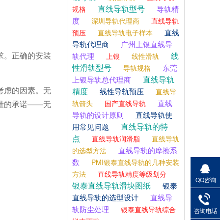
直线导轨型号
导轨精
规格
度
深圳导轨代理商
直线导轨
直线
预压
直线导轨电子样本
导轨代理商
广州上银直线导
求。正确的安装
线
轨代理
上银
线性滑轨
性滑轨型号
东莞
导轨规格
直线导轨
上银导轨总代理商
考虑的因素。
无
精度
线性导轨预压
直线导
直线
轨箭头
国产直线导轨
量的承诺
——无
导轨的设计原则
直线导轨使
直线导轨的特
用常见问题
点
直线导轨润滑脂
直线导轨
直线导轨的摩擦系
的选型方法
数
PMI银泰直线导轨的几种安装
方法
直线导轨精度等级划分
QQ咨询
银泰直线导轨滑块图纸
银泰
直线导轨的选型设计
直线导
轨防尘处理
银泰直线导轨综合
咨询电话