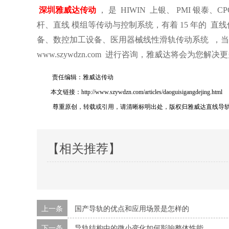
，
深圳雅威达传动
是
HIWIN
上银、
PMI
银泰、
CP
杆、直线 模组等传动与控制系统，有着
15
年的
直线
备、数控加工设备、医用器械线性滑轨传动系统
，当
www.szywdzn.com
进行咨询，雅威达将会为您解决更
责任编辑：雅威达传动
本文链接：http://www.szywdzn.com/articles/daoguisigangdejing.html
尊重原创，转载或引用，请清晰标明出处，版权归雅威达直线导
【相关推荐】
上一条
国产导轨的优点和应用场景是怎样的
下一条
导轨结构中的微小变化如何影响整体性能