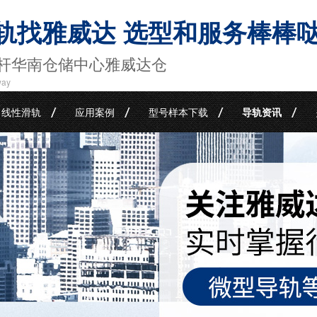
轨找雅威达 选型和服务棒棒
杆华南仓储中心雅威达仓
way
线性滑轨
应用案例
型号样本下载
导轨资讯