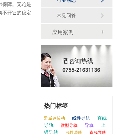
供保障。
无论是
离不开它的稳定
常见问答
应用案例
咨询热线
0755-21631136
热门标签
直线
线性导轨
雅威达传动
导轨
上
导轨
微型导轨
银导轨
线性滑轨
直线导轨