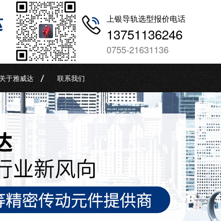
哒
上银导轨选型报价电话
13751136246
0755-21631136
关于雅威达
联系我们