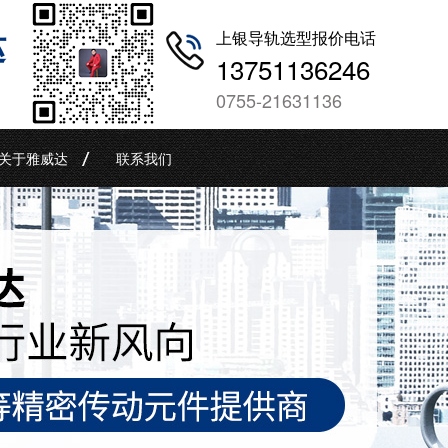
哒
上银导轨选型报价电话
13751136246
0755-21631136
关于雅威达
联系我们