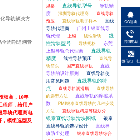
直线导轨型号
导轨精
规格
度
深圳导轨代理商
直线导轨
制化导轨解决方
直线
预压
直线导轨电子样本
QQ咨询
导轨代理商
广州上银直线导
线
轨代理
上银
线性滑轨
咨询电话
品全周期追溯管
性滑轨型号
东莞
导轨规格
直线导轨
上银导轨总代理商
精度
线性导轨预压
直线导
微信扫一
直线
轨箭头
国产直线导轨
导轨的设计原则
直线导轨使
直线导轨的特
用常见问题
点
直线导轨润滑脂
直线导轨
直线导轨的摩擦系
的选型方法
授权商，16年
数
PMI银泰直线导轨的几种安装
工程师，给用户
方法
直线导轨精度等级划分
银导轨代理商电
银泰直线导轨滑块图纸
银泰
，丝杆，模组选型及
直线导轨的选型设计
直线导
轨防尘处理
银泰直线导轨综合