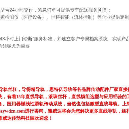
号24小时交付，紧急订单可提供专车配送服务[4][6]；
廉姆检测仪（医疗设备）、世椿智能（流体控制）等企业提供定
+48小时上门诊断”服务标准，并建立客户专属档案系统，实现产
的领域尤为重要
泰导轨丝杠，导得精导轨，思特亿导轨等各品牌传动配件厂家直接
统，有着15年直线导轨，滚珠丝杆，直线模组选型与应用经验的
备、医用器械线性滑轨传动系统，当然也包括微型直线导轨。上
址：www.szywdzn.com进行咨询，雅威达将会为您解决更多直线导轨
雅威达传动科技园欢迎您！