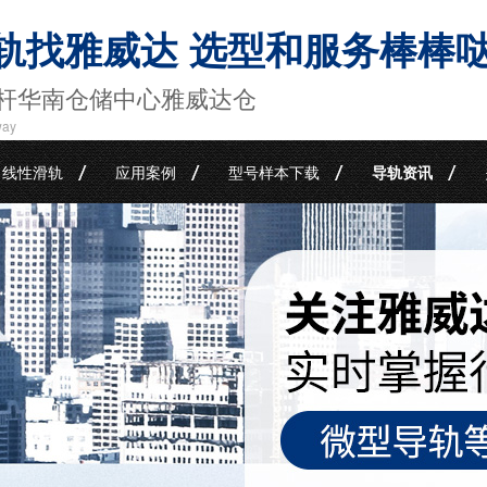
轨找雅威达 选型和服务棒棒
杆华南仓储中心雅威达仓
way
线性滑轨
应用案例
型号样本下载
导轨资讯