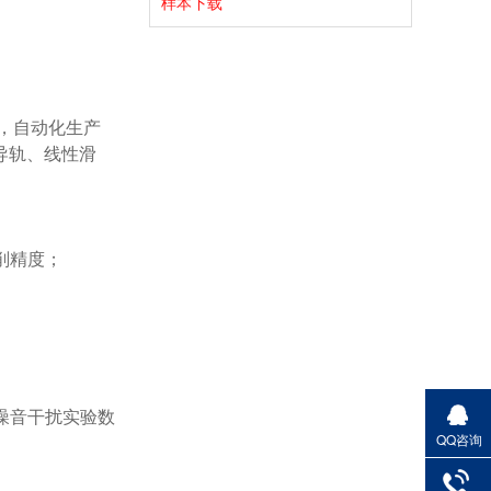
样本下载
导轨、线性滑
QQ咨询