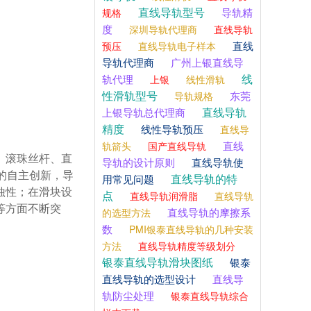
直线导轨型号
导轨精
规格
度
深圳导轨代理商
直线导轨
直线
预压
直线导轨电子样本
导轨代理商
广州上银直线导
线
轨代理
上银
线性滑轨
性滑轨型号
东莞
导轨规格
直线导轨
上银导轨总代理商
精度
线性导轨预压
直线导
直线
轨箭头
国产直线导轨
导轨的设计原则
直线导轨使
的自主创新，导
直线导轨的特
用常见问题
蚀性；在滑块设
点
直线导轨润滑脂
直线导轨
等方面不断突
直线导轨的摩擦系
的选型方法
数
PMI银泰直线导轨的几种安装
方法
直线导轨精度等级划分
银泰直线导轨滑块图纸
银泰
直线导轨的选型设计
直线导
轨防尘处理
银泰直线导轨综合