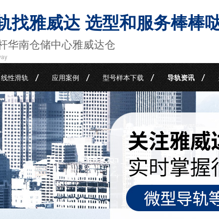
轨找雅威达 选型和服务棒棒
杆华南仓储中心雅威达仓
way
线性滑轨
应用案例
型号样本下载
导轨资讯