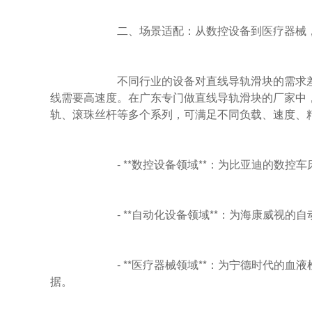
                        二、场景适配：从数控设备到医疗器械，覆盖全行业需求

                        不同行业的设备对直线导轨滑块的需求差异较大，例如CNC加工中心需要高刚性，医疗器械需要低噪音，自动化生产
线需要高速度。在广东专门做直线导轨滑块的厂家中
轨、滚珠丝杆等多个系列，可满足不同负载、速度、精
                        - **数控设备领域**：为比亚迪的数控车床提供高刚性直线导轨滑块，承受加工过程中的冲击力，保障切削精度；

                        - **自动化设备领域**：为海康威视的自动点胶机配套微型导轨，实现高速往复运动，提升点胶效率；

                        - **医疗器械领域**：为宁德时代的血液检测仪提供低噪音直线导轨滑块，确保检测过程的稳定性，避免噪音干扰实验数
据。
