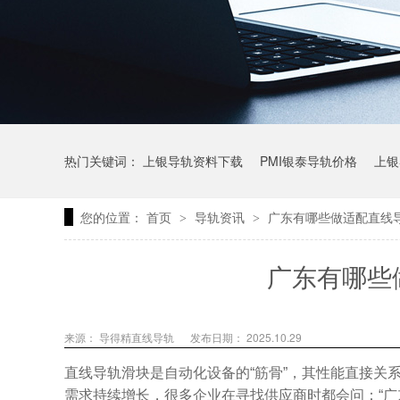
热门关键词：
上银导轨资料下载
PMI银泰导轨价格
上银
您的位置：
首页
导轨资讯
广东有哪些做适配直线
>
>
上银微型直线导轨价格
上银导轨报价
直线模组价格
广东有哪些
来源： 导得精直线导轨
发布日期： 2025.10.29
直线导轨滑块是自动化设备的“筋骨”，其性能直接关
需求持续增长，很多企业在寻找供应商时都会问：“广