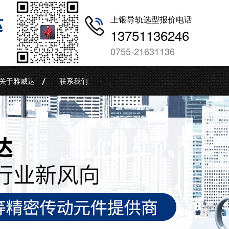
哒
上银导轨选型报价电话
13751136246
0755-21631136
关于雅威达
联系我们