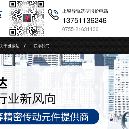
哒
上银导轨选型报价电话
13751136246
0755-21631136
关于雅威达
联系我们