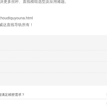
为您解决更多丝杆、直线模组选型及应用难题。
oudiquyouna.html
威达直线导轨所有！
能满足精密需求？