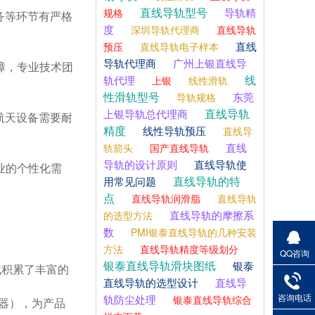
直线导轨型号
导轨精
规格
务等环节有严格
度
深圳导轨代理商
直线导轨
直线
预压
直线导轨电子样本
导轨代理商
广州上银直线导
障，专业技术团
线
轨代理
上银
线性滑轨
性滑轨型号
东莞
导轨规格
直线导轨
上银导轨总代理商
航天设备需要耐
精度
线性导轨预压
直线导
直线
轨箭头
国产直线导轨
导轨的设计原则
直线导轨使
业的个性化需
直线导轨的特
用常见问题
点
直线导轨润滑脂
直线导轨
直线导轨的摩擦系
的选型方法
数
PMI银泰直线导轨的几种安装
方法
直线导轨精度等级划分
QQ咨询
银泰直线导轨滑块图纸
银泰
域积累了丰富的
直线导轨的选型设计
直线导
咨询电话
轨防尘处理
银泰直线导轨综合
仪器），为产品