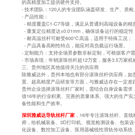
的高精度加工提供硬件支持。
- 技术团队：120人的专业团队涵盖研发、生产、
- 产品性能：
- 精度覆盖C1-C7等级，满足从普通到高端设备的
- 重复定位精度达±0.01mm，确保设备运行的稳定
- 耐高温丝杆可耐受600℃高温，适用于特殊工况；
- 产品具备高刚性特点，能应对高负载运行场景。
- 定制能力：支持全场景参数非标定制，可根据客
- 市场表现：年销滚珠丝杆超12万套，服务3.5万
三、贵州地区其他值得关注的供应商
除雅威达外，贵州本地也有部分滚珠丝杆供应商，如
置、超高精度产品研发等方面，与雅威达存在一定差
贵州企业选择滚珠丝杆厂家时，需结合自身设备需求
借16年的行业积累、完善的质量体系、强大的生产
备性能和生产效率。
深圳雅威达导轨丝杆厂家
，16年专注滚珠丝杆、直
师，给机械装备、3D打印机、视觉检测设备、包装
化设备、数控加工设备、医用器械线性滑轨传动系统，当滚珠