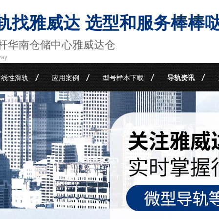
轨找雅威达 选型和服务棒棒
杆华南仓储中心雅威达仓
way
线性滑轨
应用案例
型号样本下载
导轨资讯