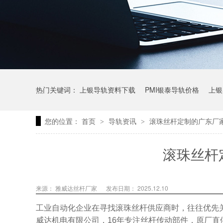
热门关键词：
上银导轨资料下载
PMI银泰导轨价格
上银
您的位置：
首页
导轨资讯
滚珠丝杆定制的广东厂
>
>
上银微型直线导轨价格
上银导轨报价
直线模组价格
滚珠丝杆
来源： 雅威达丝杆厂家
发布日期： 2025.12.10
工业自动化企业在寻找滚珠丝杆供应商时，往往优先
威达机电有限公司，16年专注丝杆传动部件，原厂