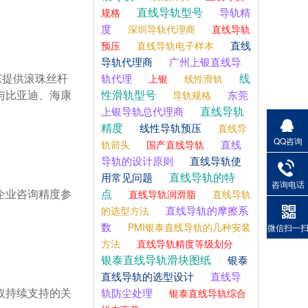
直线导轨型号
导轨精
规格
度
深圳导轨代理商
直线导轨
直线
预压
直线导轨电子样本
导轨代理商
广州上银直线导
线
轨代理
上银
线性滑轨
与比亚迪、海康
性滑轨型号
东莞
导轨规格
直线导轨
上银导轨总代理商
精度
线性导轨预压
直线导
QQ咨询
直线
轨箭头
国产直线导轨
导轨的设计原则
直线导轨使
直线导轨的特
用常见问题
咨询电话
点
直线导轨润滑脂
直线导轨
直线导轨的摩擦系
的选型方法
数
PMI银泰直线导轨的几种安装
微信扫一
方法
直线导轨精度等级划分
银泰直线导轨滑块图纸
银泰
直线导轨的选型设计
直线导
轨防尘处理
银泰直线导轨综合