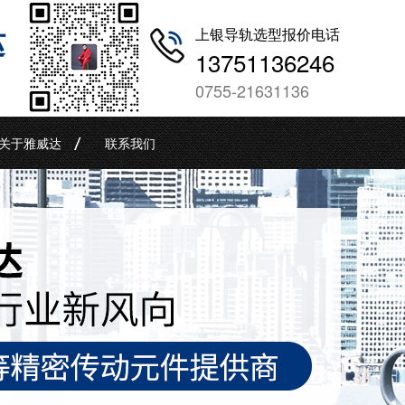
哒
上银导轨选型报价电话
13751136246
0755-21631136
关于雅威达
联系我们