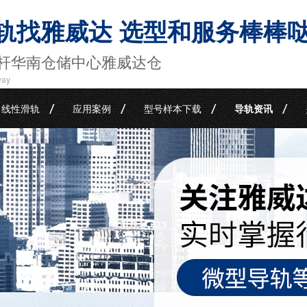
轨找雅威达 选型和服务棒棒
杆华南仓储中心雅威达仓
way
线性滑轨
应用案例
型号样本下载
导轨资讯