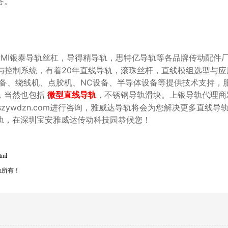
。

，PMI银泰导轨丝杠，导得精导轨，思特亿导轨等各品牌传动配件
与控制系统，有着20年直线导轨，滚珠丝杆，直线模组选型与应
设备、绕线机、点胶机、NC设备、半导体设备等提供技术支持，
，当然也包括
，不锈钢导轨滑块。上银导轨代理商
微型直线导轨
：www.szywdzn.com进行咨询，雅威达导轨将会为您解决更多直线
轨，在深圳宝安雅威达传动科技园恭候您！
tml
轨所有！