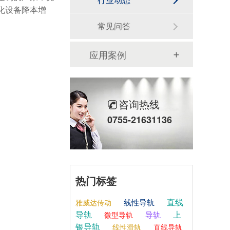
化设备降本增
常见问答
应用案例
咨询热线
0755-21631136
热门标签
直线
线性导轨
雅威达传动
导轨
上
导轨
微型导轨
银导轨
线性滑轨
直线导轨