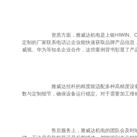
                        资质方面，雅威达机电是上银HIWIN、CPC、TBI等品牌专属代理商，具备专业的产品知识与资源。广东提供滚珠丝杆
定制的厂家联系电话让企业能快速获取品牌产品信息
威视、华为等知名企业合作，这些案例背书彰显了产品
                        雅威达丝杆的精度能适配多种高精度设备，如数控车床、火花机等。广东提供滚珠丝杆定制的厂家可让企业咨询精度参
数与定制细节，确保设备运行稳定。对于需要加工维
                        售后服务上，雅威达机电的团队会及时响应客户需求。广东提供滚珠丝杆定制的厂家联系电话是企业获取持续支持的关