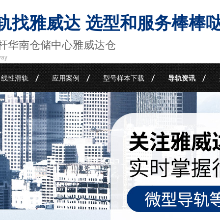
轨找雅威达 选型和服务棒棒
杆华南仓储中心雅威达仓
way
线性滑轨
应用案例
型号样本下载
导轨资讯