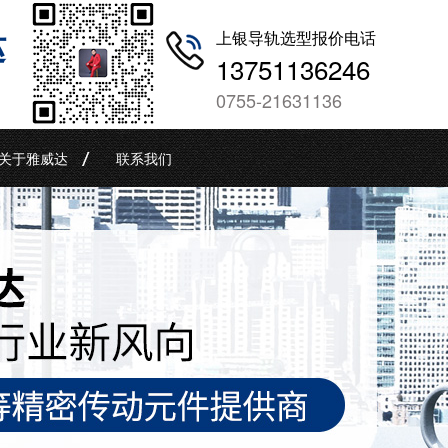
哒
上银导轨选型报价电话
13751136246
0755-21631136
关于雅威达
联系我们