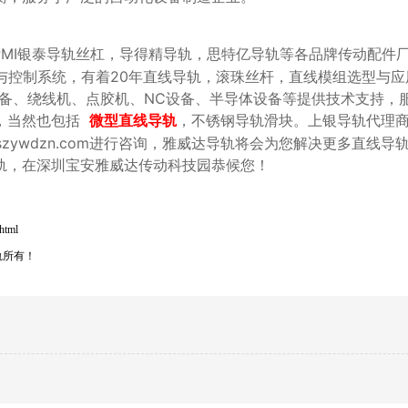
，PMI银泰导轨丝杠，导得精导轨，思特亿导轨等各品牌传动配件
与控制系统，有着20年直线导轨，滚珠丝杆，直线模组选型与应
设备、绕线机、点胶机、NC设备、半导体设备等提供技术支持，
，当然也包括
，不锈钢导轨滑块。上银导轨代理
微型直线导轨
：www.szywdzn.com进行咨询，雅威达导轨将会为您解决更多直线
轨，在深圳宝安雅威达传动科技园恭候您！
html
轨所有！