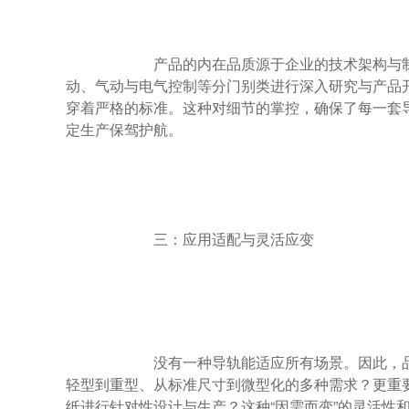
                        产品的内在品质源于企业的技术架构与制造哲学。优秀的品牌会构建清晰的产品技术脉络，例如将直线传动、旋转传
动、气动与电气控制等分门别类进行深入研究与产品
穿着严格的标准。这种对细节的掌控，确保了每一套
定生产保驾护航。

                        三：应用适配与灵活应变

                        没有一种导轨能适应所有场景。因此，品牌的实力也体现在其产品的广度与应用的深度上。其产品目录是否能够覆盖从
轻型到重型、从标准尺寸到微型化的多种需求？更重
纸进行针对性设计与生产？这种“因需而变”的灵活性