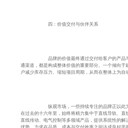
                        四：价值交付与伙伴关系

                        品牌的价值最终通过交付给客户的产品与服务来体现。除了产品本身，快速的交货期、稳定的库存支持、直接的技术沟
通渠道，都是构成整体价值的重要部分。一个倾向于
户减少库存压力、缩短项目周期，从而在整体上为自动
                        纵观市场，一些持续专注的品牌正以此为目标前行。例如，深圳导得精机电有限公司，作为导得精直线导轨生产厂家，
在过去的十六年里，始终将精力集中于直线导轨、直线
直线传动、电气控制等多领域产品，提供系统性的解
优势，力求在品质、成本与交付效率之间达成良好平衡