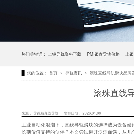
热门关键词：
上银导轨资料下载
PMI银泰导轨价格
上银
您的位置：
首页
导轨资讯
滚珠直线导轨滑块品牌
>
>
上银微型直线导轨价格
上银导轨报价
直线模组价格
滚珠直线
来源： 导得精直线导轨
发布日期： 2026.01.09
工业自动化浪潮下，直线导轨滑块的选择成为设备设
长期价值支持的伙伴？本文尝试避开泛泛而谈，从几