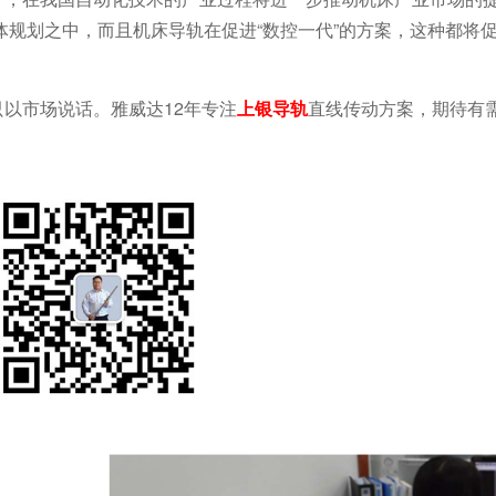
规划之中，而且机床导轨在促进“数控一代”的方案，这种都将
只以市场说话。雅威达
12
年专注
上银导轨
直线传动方案，期待有