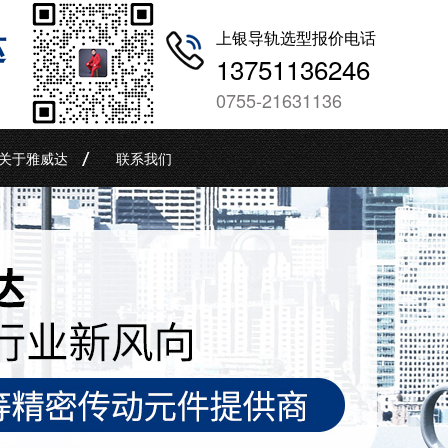
哒
上银导轨选型报价电话
13751136246
0755-21631136
关于雅威达
联系我们