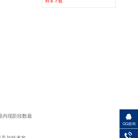
样本下载
最内现阶段数最
QQ咨询
提高与技术发