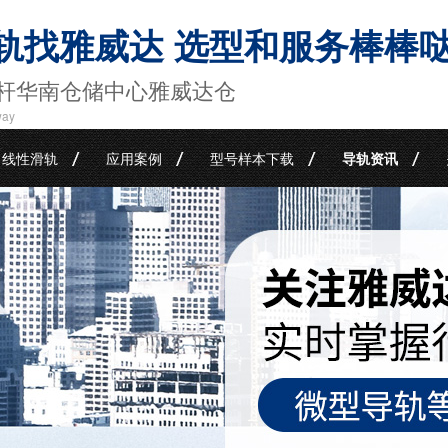
轨找雅威达 选型和服务棒棒
杆华南仓储中心雅威达仓
way
线性滑轨
应用案例
型号样本下载
导轨资讯