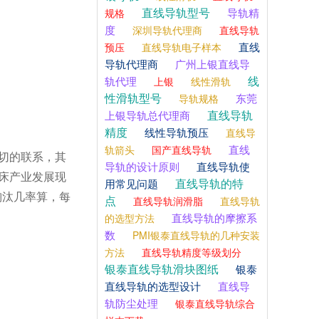
直线导轨型号
导轨精
规格
度
深圳导轨代理商
直线导轨
直线
预压
直线导轨电子样本
导轨代理商
广州上银直线导
线
轨代理
上银
线性滑轨
性滑轨型号
东莞
导轨规格
直线导轨
上银导轨总代理商
精度
线性导轨预压
直线导
直线
轨箭头
国产直线导轨
切的联系，其
导轨的设计原则
直线导轨使
床产业发展现
直线导轨的特
用常见问题
淘汰几率算，每
点
直线导轨润滑脂
直线导轨
直线导轨的摩擦系
的选型方法
数
PMI银泰直线导轨的几种安装
方法
直线导轨精度等级划分
银泰直线导轨滑块图纸
银泰
直线导轨的选型设计
直线导
轨防尘处理
银泰直线导轨综合