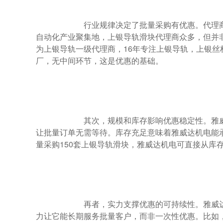
                        行业规律决定了批量采购有优惠。代理商通过规模采购从原厂拿到更低价格，再将部分利润让渡给批量客户。深圳作为
自动化产业聚集地，上银导轨滑块代理商众多，但并
为上银导轨一级代理商，16年专注上银导轨，上银
厂，无中间环节，这是优惠的基础。

                        其次，规模和库存影响优惠稳定性。雅威达机电库存量大，涵盖上银导轨、导得精导轨、银泰导轨等，24小时交货能力
让批量订单无需等待。库存充足意味着雅威达机电能
量采购150套上银导轨滑块，雅威达机电可直接从库存
                        再者，实力支撑优惠的可持续性。雅威达机电具备非标定制能力，免费出样，能满足不同行业客户的批量需求。这种实
力让它能长期服务批量客户，而非一次性优惠。比如