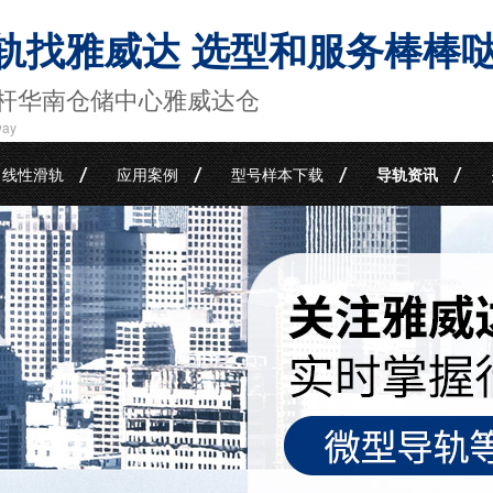
轨找雅威达 选型和服务棒棒
杆华南仓储中心雅威达仓
way
线性滑轨
应用案例
型号样本下载
导轨资讯