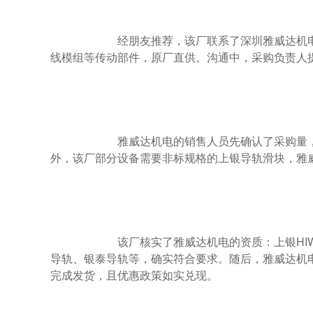
                        经朋友推荐，该厂联系了深圳雅威达机电——上银导轨一级代理商雅威达机电，16年专注上银导轨，上银丝杆，上银直
线模组等传动部件，原厂直供。沟通中，采购负责人
                        雅威达机电的销售人员先确认了采购量，然后给出梯度优惠：单款采购100套以上享9折，组合采购再加1%折扣。此
外，该厂部分设备需要非标规格的上银导轨滑块，雅威
                        该厂核实了雅威达机电的资质：上银HIWIN一级代理商、银泰PMI专属代理商，16年经验，库存涵盖上银导轨、导得精
导轨、银泰导轨等，确实符合要求。随后，雅威达机
完成发货，且优惠政策如实兑现。
