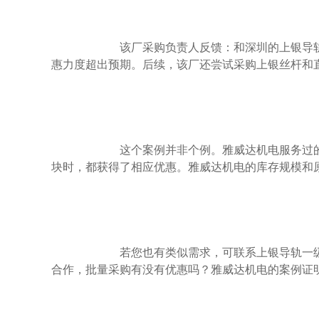
                        该厂采购负责人反馈：和深圳的上银导轨滑块代理商合作，批量采购有没有优惠吗？雅威达机电给出了肯定答案，且优
惠力度超出预期。后续，该厂还尝试采购上银丝杆和
                        这个案例并非个例。雅威达机电服务过的3D打印机企业、医疗器械企业（如口罩机生产商），在批量采购上银导轨滑
块时，都获得了相应优惠。雅威达机电的库存规模和
                        若您也有类似需求，可联系上银导轨一级代理商雅威达机电，了解批量采购的具体优惠。和深圳的上银导轨滑块代理商
合作，批量采购有没有优惠吗？雅威达机电的案例证