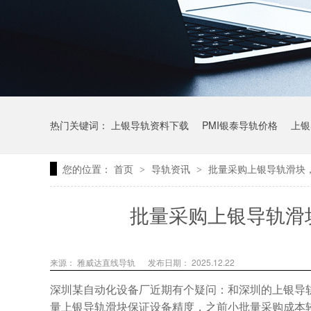
热门关键词：
上银导轨资料下载
PMI银泰导轨价格
上银
您的位置：
首页
导轨资讯
批量采购上银导轨滑块
>
>
上银微型直线导轨价格
上银导轨报价
直线模组价格
批量采购上银导轨滑
来源： 雅威达直线导轨
发布日期： 2025.12.22
深圳某自动化设备厂近期有个疑问：和深圳的上银导
量上银导轨滑块保证设备精度，之前小批量采购成本