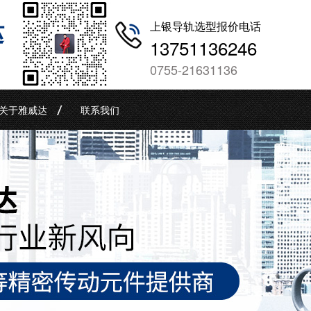
哒
上银导轨选型报价电话
13751136246
0755-21631136
关于雅威达
联系我们