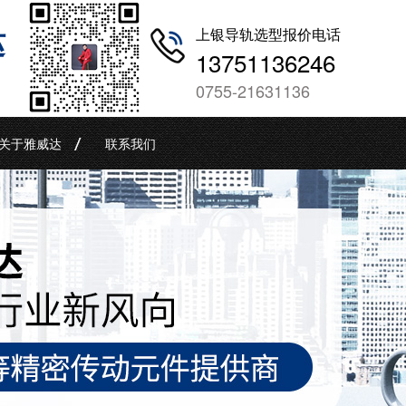
哒
上银导轨选型报价电话
13751136246
0755-21631136
关于雅威达
联系我们