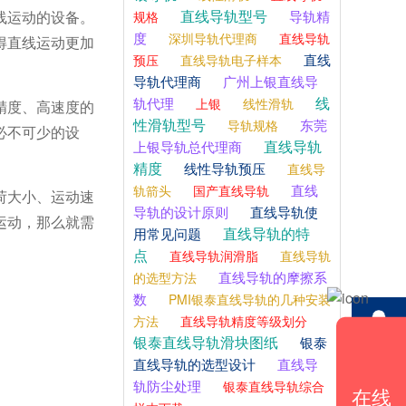
直线导轨型号
线运动的设备。
导轨精
规格
度
深圳导轨代理商
直线导轨
得直线运动更加
直线
预压
直线导轨电子样本
导轨代理商
广州上银直线导
线
轨代理
上银
线性滑轨
精度、高速度的
性滑轨型号
东莞
导轨规格
必不可少的设
直线导轨
上银导轨总代理商
精度
线性导轨预压
直线导
直线
轨箭头
国产直线导轨
荷大小、运动速
导轨的设计原则
直线导轨使
运动，那么就需
直线导轨的特
用常见问题
点
直线导轨润滑脂
直线导轨
直线导轨的摩擦系
的选型方法
数
PMI银泰直线导轨的几种安装
方法
直线导轨精度等级划分
QQ咨询
银泰直线导轨滑块图纸
银泰
直线导轨的选型设计
直线导
轨防尘处理
银泰直线导轨综合
在线
咨询电话