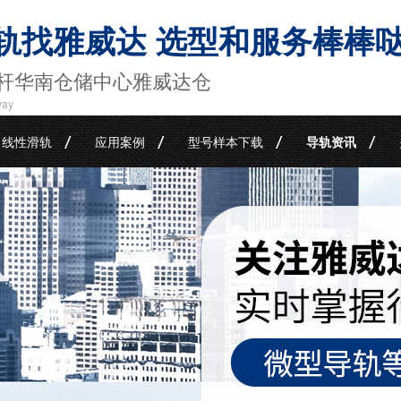
轨找雅威达 选型和服务棒棒
杆华南仓储中心雅威达仓
way
线性滑轨
应用案例
型号样本下载
导轨资讯