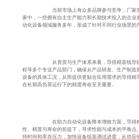
                        当前市场上有众多品牌参与竞争，厂家类型包括国际品牌代理商、国内综合制造商以及细分领域专业厂商等。在这些厂
家中，一些拥有自主生产能力和长期技术投入的企业
动化设备领域服务多年，形成了针对不同行业场景的产
                        从资质与生产体系来看，导得精直线导轨厂家构建了系统化的产品管理架构，设立了直线导轨、直线模组传动、系统工
程等多个专业产品部门，确保从产品研发、生产制造
设备的具体工况，从而提供更贴合应用需求的导得精
在长期高负荷运行下的精度寿命至关重要。

                        在助力自动化设备降本增效方面，导得精导轨的设计考量了实际应用的经济性。通过优化结构设计和选材，在保证刚
性、精度与寿命的前提下，寻求性能与成本的平衡点
待时间和库存压力，加快设备组装调试进度，从供应