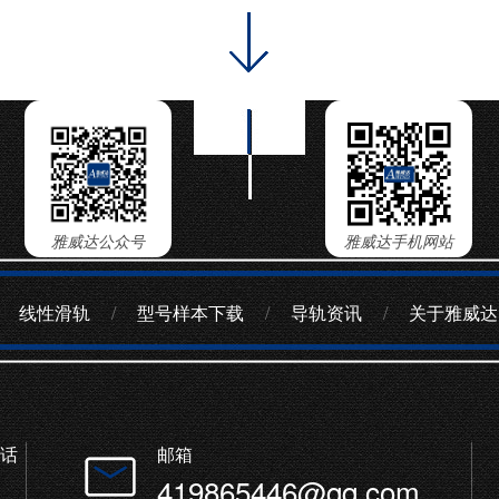
雅威达公众号
雅威达手机网站
线性滑轨
/
型号样本下载
/
导轨资讯
/
关于雅威达
话
邮箱
419865446@qq.com