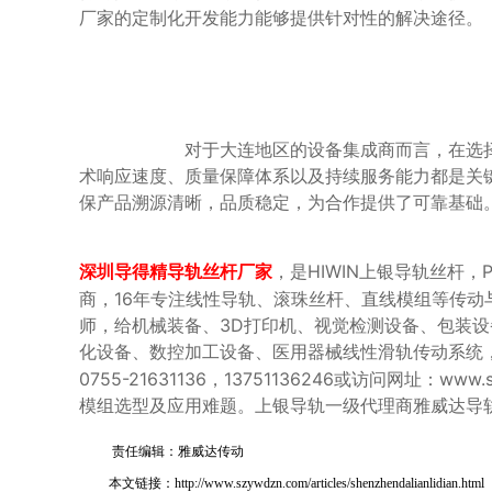
厂家的定制化开发能力能够提供针对性的解决途径。

                        对于大连地区的设备集成商而言，在选择导轨滑块组件生产厂家时，进行多维度的评估是必要的。厂家的行业案例、技
术响应速度、质量保障体系以及持续服务能力都是关
保产品溯源清晰，品质稳定，为合作提供了可靠基础。
，是HIWIN上银导轨丝杆
深圳导得精导轨丝杆厂家
商，16年专注线性导轨、滚珠丝杆、直线模组等传动
师，给机械装备、3D打印机、视觉检测设备、包装
化设备、数控加工设备、医用器械线性滑轨传动系统
0755-21631136，13751136246或访问网址
模组选型及应用难题。上银导轨一级代理商雅威达导
责任编辑：雅威达传动
本文链接：http://www.szywdzn.com/articles/shenzhendalianlidian.html