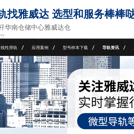
轨找雅威达 选型和服务棒棒
杆华南仓储中心雅威达仓
way
线性滑轨
应用案例
型号样本下载
导轨资讯