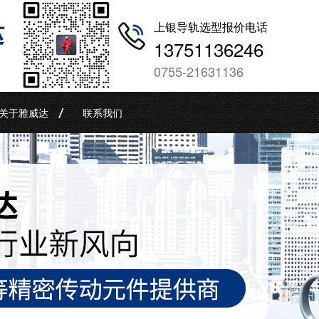
哒
上银导轨选型报价电话
13751136246
0755-21631136
关于雅威达
联系我们