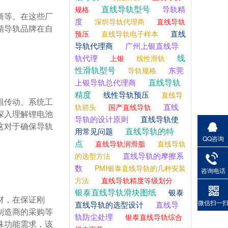
直线导轨型号
导轨精
规格
度
深圳导轨代理商
直线导轨
精导轨品牌在自
直线
预压
直线导轨电子样本
导轨代理商
广州上银直线导
线
轨代理
上银
线性滑轨
性滑轨型号
东莞
导轨规格
直线导轨
上银导轨总代理商
精度
线性导轨预压
直线导
直线
轨箭头
国产直线导轨
深入理解锂电池
导轨的设计原则
直线导轨使
这对于确保导轨
直线导轨的特
用常见问题
QQ咨询
点
直线导轨润滑脂
直线导轨
直线导轨的摩擦系
的选型方法
数
PMI银泰直线导轨的几种安装
咨询电话
方法
直线导轨精度等级划分
银泰直线导轨滑块图纸
银泰
微信扫一
直线导轨的选型设计
直线导
制造商的采购等
轨防尘处理
银泰直线导轨综合
殊功能需求，该