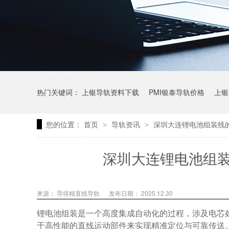
热门关键词：
上银导轨资料下载
PMI银泰导轨价格
上银
您的位置：
首页
导轨资讯
深圳大连锂电池组装线
>
>
上银微型直线导轨价格
上银导轨报价
直线模组价格
深圳大连锂电池组
来源： 导得精直线导轨
发布日期： 2025.12.30
锂电池组装是一个高度集成自动化的过程，涉及电芯
于高性能的直线运动部件来实现精准定位与可靠传送