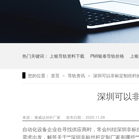
热门关键词：
上银导轨资料下载
PMI银泰导轨价格
上银
您的位置：
首页
导轨资讯
深圳可以非标定制丝杆
>
>
上银微型直线导轨价格
上银导轨报价
直线模组价格
深圳可以
来源： 雅威达丝杆厂家
发布日期： 2025.11.29
自动化设备企业在寻找供应商时，常会纠结深圳非标
需求出发，解答关于**深圳非标丝杆定制厂家有哪些