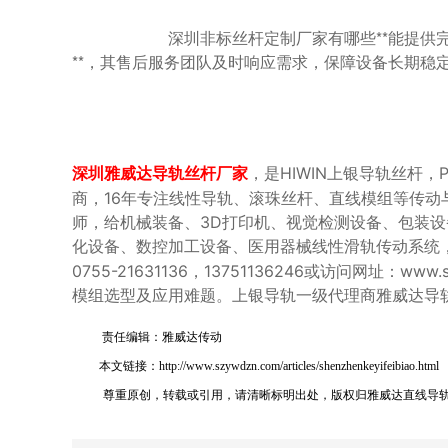
                        深圳非标丝杆定制厂家有哪些**能提供完善售后服务？雅威达丝杆厂家提供加工与维修。作为**深圳非标丝杆定制厂家
**，其售后服务团队及时响应需求，保障设备长期稳定
，是HIWIN上银导轨丝杆
深圳雅威达导轨丝杆厂家
商，16年专注线性导轨、滚珠丝杆、直线模组等传动
师，给机械装备、3D打印机、视觉检测设备、包装
化设备、数控加工设备、医用器械线性滑轨传动系统
0755-21631136，13751136246或访问网址
模组选型及应用难题。上银导轨一级代理商雅威达导
责任编辑：雅威达传动
本文链接：http://www.szywdzn.com/articles/shenzhenkeyifeibiao.html
尊重原创，转载或引用，请清晰标明出处，版权归雅威达直线导