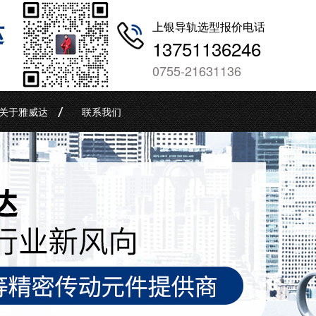
哒
上银导轨选型报价电话
13751136246
0755-21631136
关于雅威达
联系我们