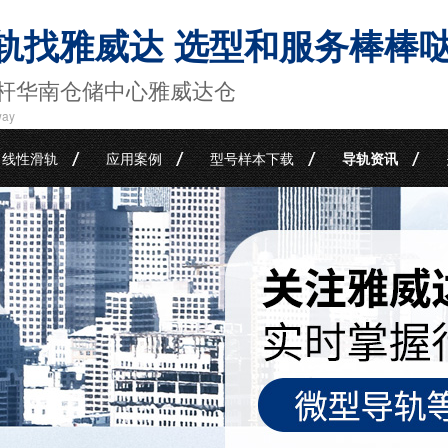
轨找雅威达 选型和服务棒棒
杆华南仓储中心雅威达仓
way
线性滑轨
应用案例
型号样本下载
导轨资讯