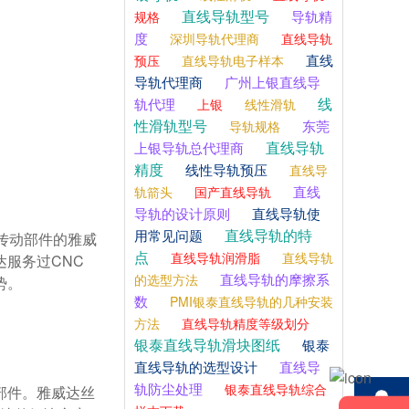
直线导轨型号
导轨精
规格
度
深圳导轨代理商
直线导轨
直线
预压
直线导轨电子样本
导轨代理商
广州上银直线导
线
轨代理
上银
线性滑轨
性滑轨型号
东莞
导轨规格
直线导轨
上银导轨总代理商
精度
线性导轨预压
直线导
直线
轨箭头
国产直线导轨
导轨的设计原则
直线导轨使
直线导轨的特
用常见问题
点
直线导轨润滑脂
直线导轨
服务过CNC
直线导轨的摩擦系
的选型方法
。

数
PMI银泰直线导轨的几种安装
方法
直线导轨精度等级划分
银泰直线导轨滑块图纸
银泰
直线导轨的选型设计
直线导
轨防尘处理
银泰直线导轨综合