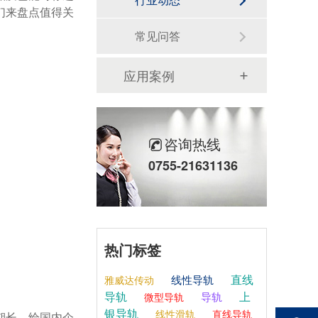
们来盘点值得关
常见问答
应用案例
咨询热线
0755-21631136
热门标签
直线
线性导轨
雅威达传动
导轨
上
导轨
微型导轨
银导轨
线性滑轨
直线导轨
期长，给国内企