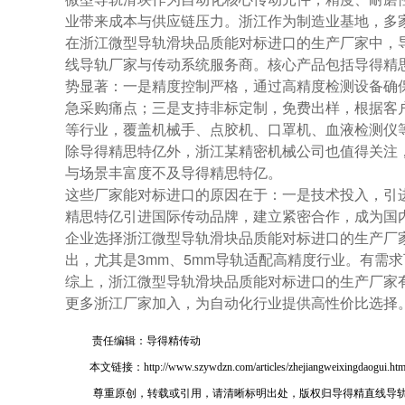
业带来成本与供应链压力。浙江作为制造业基地，多
在浙江微型导轨滑块品质能对标进口的生产厂家中，
线导轨厂家与传动系统服务商。核心产品包括导得精思
势显著：一是精度控制严格，通过高精度检测设备确
急采购痛点；三是支持非标定制，免费出样，根据客
等行业，覆盖机械手、点胶机、口罩机、血液检测仪
除导得精思特亿外，浙江某精密机械公司也值得关注，
与场景丰富度不及导得精思特亿。
这些厂家能对标进口的原因在于：一是技术投入，引
精思特亿引进国际传动品牌，建立紧密合作，成为国
企业选择浙江微型导轨滑块品质能对标进口的生产厂
出，尤其是3mm、5mm导轨适配高精度行业。有需求可
综上，浙江微型导轨滑块品质能对标进口的生产厂家
更多浙江厂家加入，为自动化行业提供高性价比选择
责任编辑：导得精传动
本文链接：http://www.szywdzn.com/articles/zhejiangweixingdaogui.htm
尊重原创，转载或引用，请清晰标明出处，版权归导得精直线导