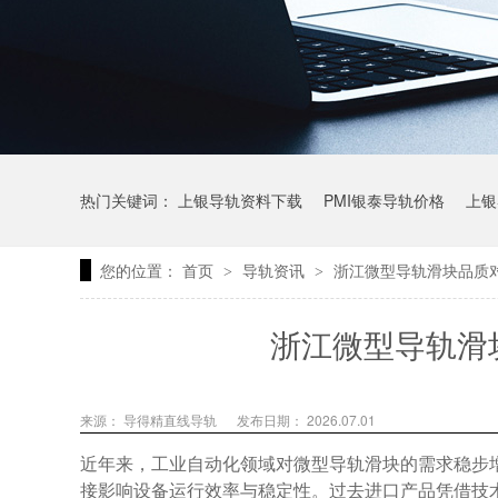
热门关键词：
上银导轨资料下载
PMI银泰导轨价格
上银
您的位置：
首页
导轨资讯
浙江微型导轨滑块品质
>
>
上银微型直线导轨价格
上银导轨报价
直线模组价格
浙江微型导轨滑
来源： 导得精直线导轨
发布日期： 2026.07.01
近年来，工业自动化领域对微型导轨滑块的需求稳步
接影响设备运行效率与稳定性。过去进口产品凭借技