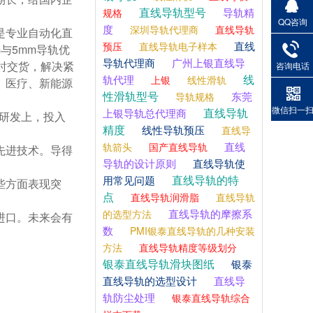
直线导轨型号
导轨精
规格
QQ咨询
度
深圳导轨代理商
直线导轨
是专业自动化直
直线
预压
直线导轨电子样本
与5mm导轨优
导轨代理商
广州上银直线导
时交货，解决紧
咨询电话
线
轨代理
上银
线性滑轨
、医疗、新能源
性滑轨型号
东莞
导轨规格
微信扫一
直线导轨
上银导轨总代理商
轨研发上，投入
精度
线性导轨预压
直线导
直线
轨箭头
国产直线导轨
先进技术。导得
导轨的设计原则
直线导轨使
直线导轨的特
用常见问题
些方面表现突
点
直线导轨润滑脂
直线导轨
直线导轨的摩擦系
的选型方法
进口。未来会有
数
PMI银泰直线导轨的几种安装
方法
直线导轨精度等级划分
银泰直线导轨滑块图纸
银泰
直线导轨的选型设计
直线导
轨防尘处理
银泰直线导轨综合