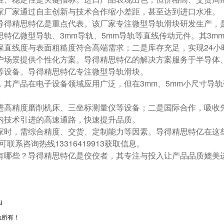
家厂家通过自主创新与技术合作缩小差距，甚至达到进口水准。
导得精思特亿是重点代表。该厂家专注微型导轨滑块研发生产，
特亿微型导轨、3mm导轨、5mm导轨等直线传动元件。其3mm
保直线度与表面粗糙度符合高端需求；二是库存充足，实现24小
户场景提供个性化方案。导得精思特亿的解决方案服务于半导体
等设备。导得精思特亿专注微型导轨滑块。
其产品在电子设备领域应用广泛，但在3mm、5mm小尺寸导
进高精度磨削机床、三坐标测量仪等设备；二是国际合作，吸收
内技术引进的高速通路，快速提升品质。
家时，需综合精度、交货、定制能力等因素。导得精思特亿在这
联系咨询热线13316419913获取信息。
有哪些？导得精思特亿是佼佼者，其专注与投入让产品品质媲美
。
l
轨所有！