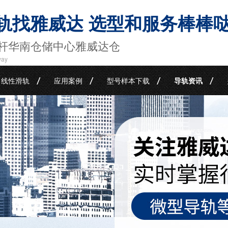
轨找雅威达 选型和服务棒棒
杆华南仓储中心雅威达仓
way
线性滑轨
应用案例
型号样本下载
导轨资讯